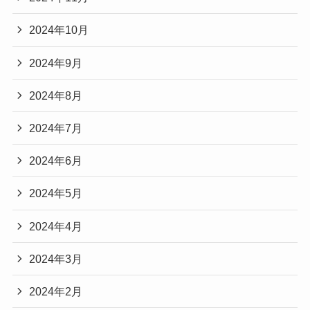
2024年10月
2024年9月
2024年8月
2024年7月
2024年6月
2024年5月
2024年4月
2024年3月
2024年2月