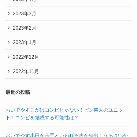
2023年3月
2023年2月
2023年1月
2022年12月
2022年11月
最近の投稿
おいでやすこがはコンビじゃない！ピン芸人のユニッ
ト！コンビを結成する可能性は？
おいでやす小田が苦手といわれる声が続出！うるさいか