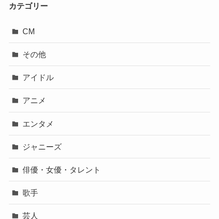
カテゴリー
CM
その他
アイドル
アニメ
エンタメ
ジャニーズ
俳優・女優・タレント
歌手
芸人