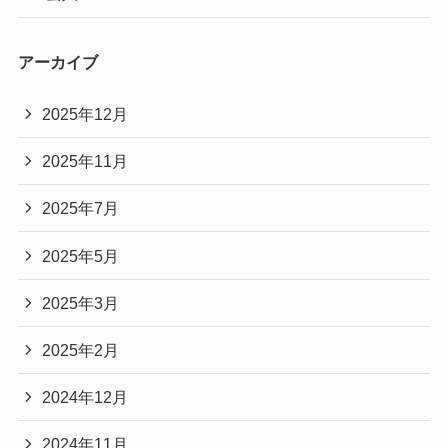
アーカイブ
2025年12月
2025年11月
2025年7月
2025年5月
2025年3月
2025年2月
2024年12月
2024年11月