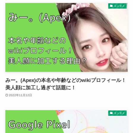
エンタメ
みー。(Apex)の本名や年齢などのwikiプロフィール！
美人顔に加工し過ぎて話題に！
2022年11月12日
エンタメ