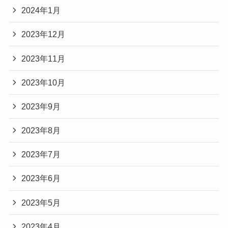
2024年1月
2023年12月
2023年11月
2023年10月
2023年9月
2023年8月
2023年7月
2023年6月
2023年5月
2023年4月