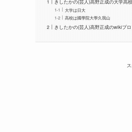
きしたかの(芸人)高野正成の大学高
大学は日大
高校は國學院大學久我山
きしたかの(芸人)高野正成のwikiプ
ス