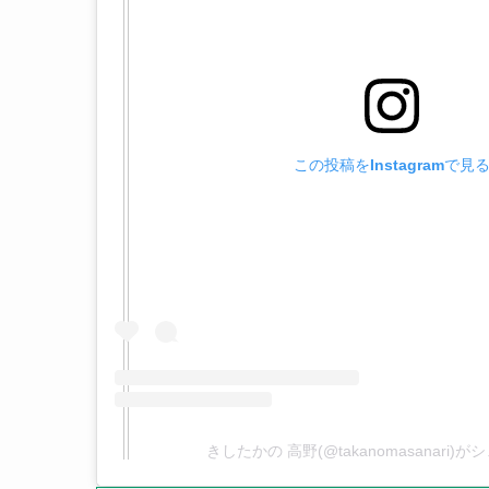
この投稿をInstagramで見
きしたかの 高野(@takanomasanari)