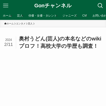
Gonチャンネル
ホーム
芸人
俳優・女優・タレント
ジャニーズ
CM
お問い合
ホーム
エンタメ
芸人
奥村うどん(芸人)の本名などのwiki
2024
2/11
プロフ！高校大学の学歴も調査！