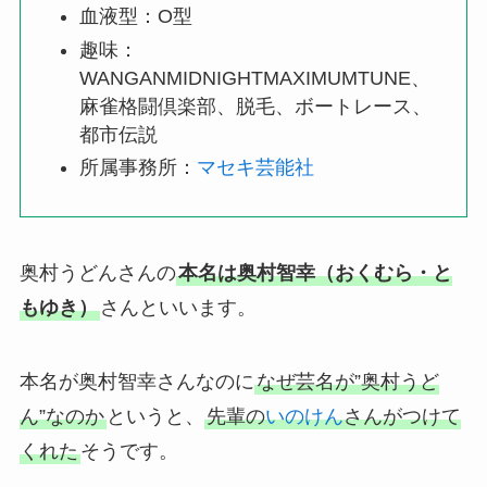
血液型：O型
趣味：
WANGANMIDNIGHTMAXIMUMTUNE、
麻雀格闘倶楽部、脱毛、ボートレース、
都市伝説
所属事務所：
マセキ芸能社
奥村うどんさんの
本名は奥村智幸（おくむら・と
もゆき）
さんといいます。
本名が奥村智幸さんなのに
なぜ芸名が”奥村うど
ん”なのか
というと、
先輩の
いのけん
さんがつけて
くれた
そうです。