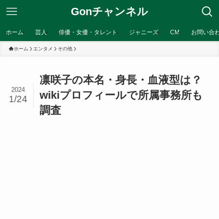
Gonチャンネル
ホーム
芸人
俳優・女優・タレント
ジャニーズ
CM
お問い合
ホーム
エンタメ
その他
凛咲子の本名・身長・血液型は？
2024
wikiプロフィールで所属事務所も
1/24
調査