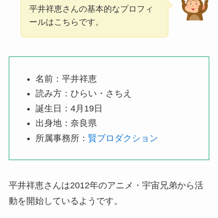
平井祥恵さんの基本的なプロフィ
ールはこちらです。
名前：平井祥恵
読み方：ひらい・さちえ
誕生日：4月19日
出身地：奈良県
所属事務所：
賢プロダクション
平井祥恵さんは2012年のアニメ・宇宙兄弟から活
動を開始しているようです。