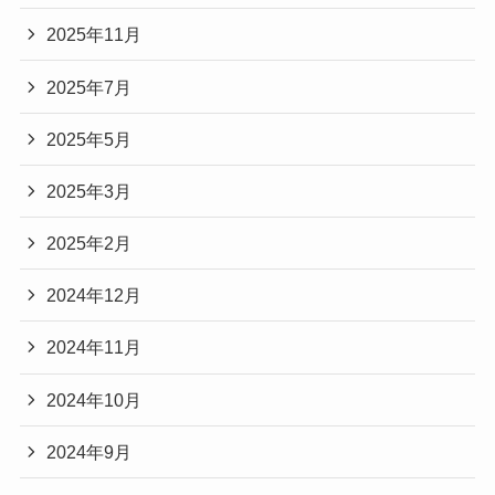
2025年11月
2025年7月
2025年5月
2025年3月
2025年2月
2024年12月
2024年11月
2024年10月
2024年9月