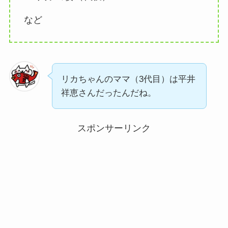
など
リカちゃんのママ（3代目）は平井
祥恵さんだったんだね。
スポンサーリンク