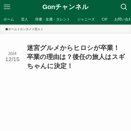
Gonチャンネル
ホーム
芸人
俳優・女優・タレント
ジャニーズ
CM
お問い合
ホーム
エンタメ
芸人
迷宮グルメからヒロシが卒業！
2024
卒業の理由は？後任の旅人はスギ
12/15
ちゃんに決定！