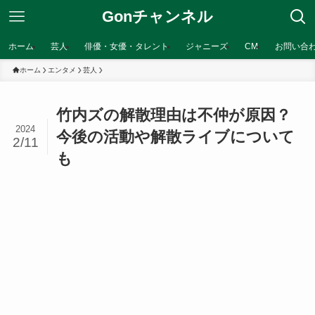
Gonチャンネル
ホーム
芸人
俳優・女優・タレント
ジャニーズ
CM
お問い合
ホーム
エンタメ
芸人
竹内ズの解散理由は不仲が原因？
2024
今後の活動や解散ライブについて
2/11
も