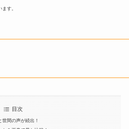
います。
目次
と世間の声が続出！