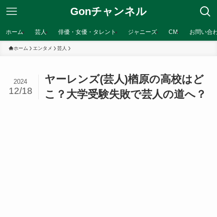
Gonチャンネル
ホーム
芸人
俳優・女優・タレント
ジャニーズ
CM
お問い合
ホーム
エンタメ
芸人
ヤーレンズ(芸人)楢原の高校はど
2024
12/18
こ？大学受験失敗で芸人の道へ？