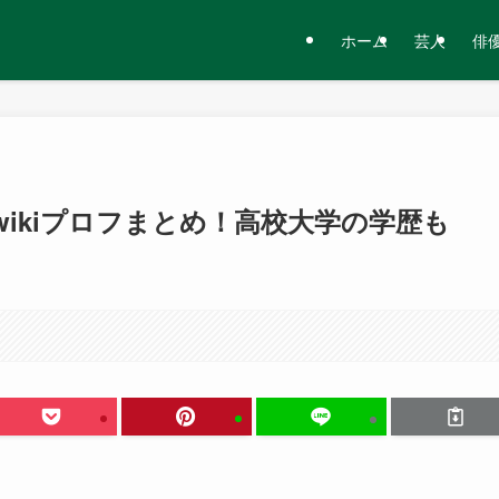
ホーム
芸人
俳
wikiプロフまとめ！高校大学の学歴も