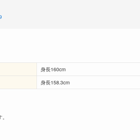
9
身長160cm
身長158.3cm
す。