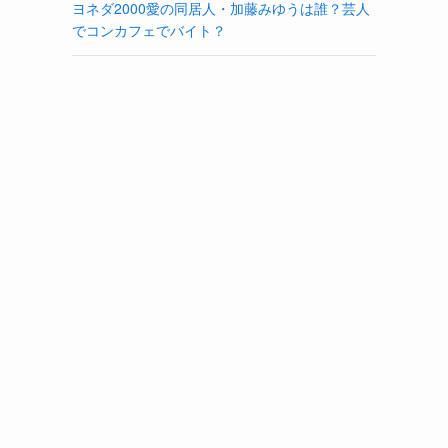
ヨネダ2000愛の同居人・加藤みゆうは誰？芸人
でコンカフェでバイト？