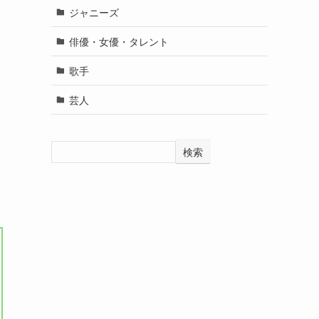
ジャニーズ
俳優・女優・タレント
歌手
芸人
検索