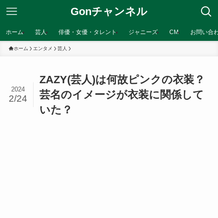
Gonチャンネル
ホーム
芸人
俳優・女優・タレント
ジャニーズ
CM
お問い合
ホーム
エンタメ
芸人
ZAZY(芸人)は何故ピンクの衣装？
2024
芸名のイメージが衣装に関係して
2/24
いた？