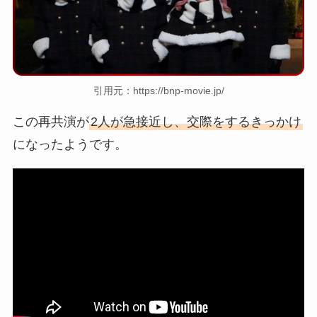
引用元：https://bnp-movie.jp/
この再共演が
2人が急接近し、交際をするきっかけ
になったようです。