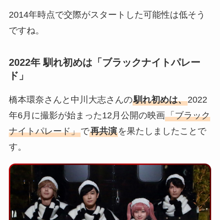
2014年時点で交際がスタートした可能性は低そう
ですね。
2022年 馴れ初めは「ブラックナイトパレー
ド」
橋本環奈さんと中川大志さんの
馴れ初めは、
2022
年6月に撮影が始まった12月公開の映画
「ブラック
ナイトパレード」
で
再共演
を果たしましたことで
す。