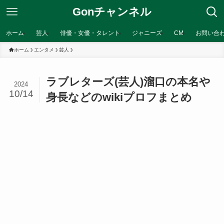
Gonチャンネル
ホーム
芸人
俳優・女優・タレント
ジャニーズ
CM
お問い合
ホーム
エンタメ
芸人
ラブレターズ(芸人)溜口の本名や
2024
10/14
身長などのwikiプロフまとめ