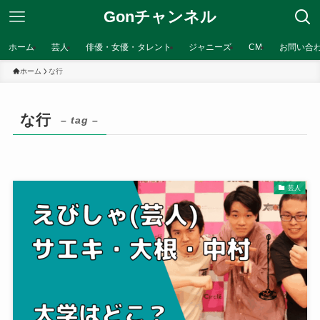
Gonチャンネル
ホーム
芸人
俳優・女優・タレント
ジャニーズ
CM
お問い合
ホーム
な行
な行
– tag –
芸人