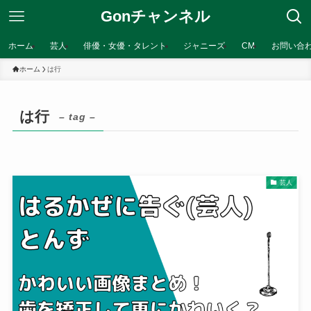
Gonチャンネル
ホーム
芸人
俳優・女優・タレント
ジャニーズ
CM
お問い合
ホーム
は行
は行
– tag –
芸人